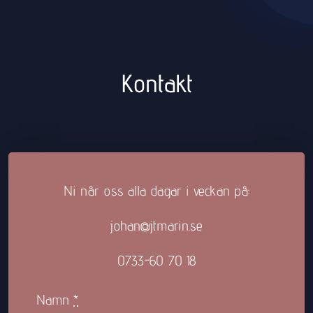
Kontakt
Ni når oss alla dagar i veckan på:
johan@jtmarin.se
0733-60 70 18
Namn
*