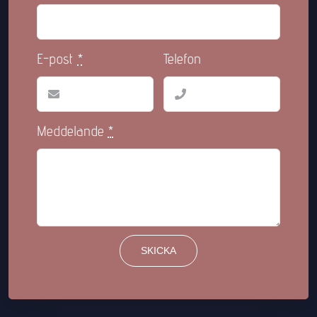
E-post
*
Telefon
Meddelande
*
SKICKA