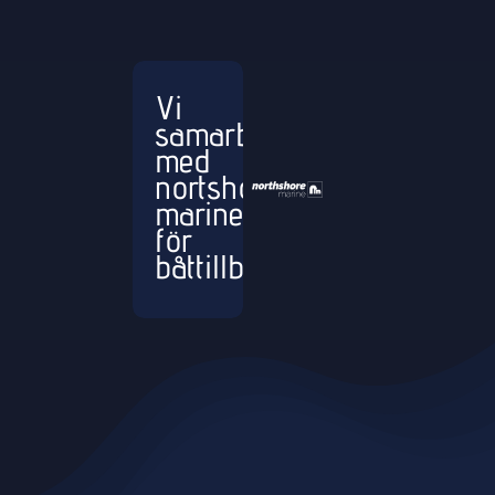
Vi
samarbetar
med
nortshore
marine
för
båttillbehör.