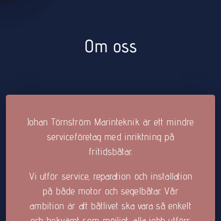
Om oss
Johan Törnström Marinteknik är ett mindre
serviceföretag med inriktning på
fritidsbåtar.
Vi utför service, reparation och installation
på både motor och segelbåtar.
Vår
ambition är att båtlivet ska vara så enkelt
och bekvämt som möjligt, alla jobb utförs