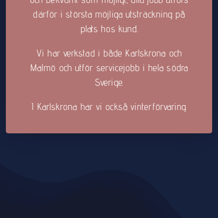
därför i största möjliga utsträckning på
plats hos kund.
Vi har verkstad i både Karlskrona och
Malmö och utför servicejobb i hela södra
Sverige.
I Karlskrona har vi också vinterförvaring.