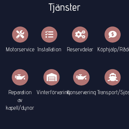
Tjänster
Motorservice
Installation
Reservdelar
Köphjälp/Råd
Reparation
Vinterförvaring
Konservering
Transport/Sjö
av
kapell/dynor